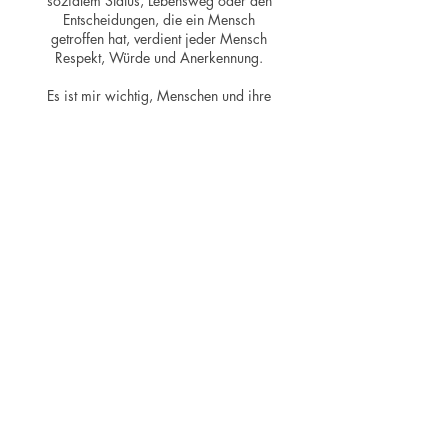
sozialem Status, Lebensweg oder den
Entscheidungen, die ein Mensch
getroffen hat, verdient jeder Mensch
Respekt, Würde und Anerkennung.
Es ist mir wichtig, Menschen und ihre
Geschichten mit den passenden
Worten sichtbar zu machen.
Bei Trauerfeiern bedeutet das,
gemeinsam auf das zurückzublicken,
was einen Menschen ausgemacht hat:
besondere Momente, prägende
Begegnungen und all das, was in den
Herzen der Angehörigen weiterlebt.
Meine Worte sollen Trost schenken,
Verbundenheit schaffen und Raum für
Erinnerungen geben.
Auch wenn ein Leben nicht frei von
Unstimmigkeiten oder
unausgesprochenen Gefühlen war,
darf in diesem besonderen Moment
das Verbindende wieder sichtbar
werden - für einen Abschied in Frieden
und Dankbarkeit.