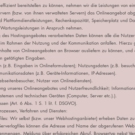
ffizient bereitstellen zu können, nehmen wir die Leistungen von 
ervern (bzw. von ihnen verwalteten Servern) das Onlineangebot ab
nd Plattformdienstleistungen, Rechenkapazität, Speicherplatz und D
e Wartungsleistungen in Anspruch nehmen.
g des Hostingangebotes verarbeiteten Daten können alle die Nutze
 im Rahmen der Nutzung und der Kommunikation anfallen. Hierzu g
Inhalte von Onlineangeboten an Browser ausliefern zu können, und a
n getätigten Eingaben.
en (z.B. Eingaben in Onlineformularen); Nutzungsdaten (z.B. besuch
munikationsdaten (z.B. Geräte-Informationen, IP-Adressen).
ebseitenbesucher, Nutzer von Onlinediensten).
ung unseres Onlineangebotes und Nutzerfreundlichkeit; Informationst
ystemen und technischen Geräten (Computer, Server etc.).).
ssen (Art. 6 Abs. 1 S. 1 lit. f. DSGVO).
rozessen, Verfahren und Diensten:
iles: Wir selbst (bzw. unser Webhostinganbieter) erheben Daten zu
n Serverlogfiles können die Adresse und Name der abgerufenen We
enmengen, Meldung über erfolgreichen Abruf, Browsertyp nebst Ver