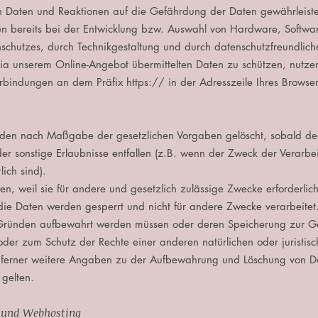
n Daten und Reaktionen auf die Gefährdung der Daten gewährleisten
 bereits bei der Entwicklung bzw. Auswahl von Hardware, Softwar
chutzes, durch Technikgestaltung und durch datenschutzfreundliche
 via unserem Online-Angebot übermittelten Daten zu schützen, nutzen
erbindungen an dem Präfix https:// in der Adresszeile Ihres Browser
rden nach Maßgabe der gesetzlichen Vorgaben gelöscht, sobald der
r sonstige Erlaubnisse entfallen (z.B. wenn der Zweck der Verarbeit
lich sind).
en, weil sie für andere und gesetzlich zulässige Zwecke erforderlic
ie Daten werden gesperrt und nicht für andere Zwecke verarbeitet. 
en Gründen aufbewahrt werden müssen oder deren Speicherung zur
er zum Schutz der Rechte einer anderen natürlichen oder juristische
ferner weitere Angaben zu der Aufbewahrung und Löschung von Dat
 gelten.
s und Webhosting