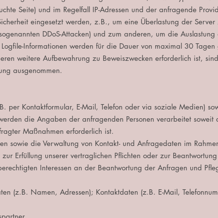
uchte Seite) und im Regelfall IP-Adressen und der anfragende Provid
cherheit eingesetzt werden, z.B., um eine Überlastung der Server
, sogenannten DDoS-Attacken) und zum anderen, um die Auslastung de
: Logfile-Informationen werden für die Dauer von maximal 30 Tage
deren weitere Aufbewahrung zu Beweiszwecken erforderlich ist, sind
schung ausgenommen.
B. per Kontaktformular, E-Mail, Telefon oder via soziale Medien) 
erden die Angaben der anfragenden Personen verarbeitet soweit 
ragter Maßnahmen erforderlich ist.
en sowie die Verwaltung von Kontakt- und Anfragedaten im Rahmen
 zur Erfüllung unserer vertraglichen Pflichten oder zur Beantwortung
erechtigten Interessen an der Beantwortung der Anfragen und Pfle
ten (z.B. Namen, Adressen); Kontaktdaten (z.B. E-Mail, Telefonnumm
partner.