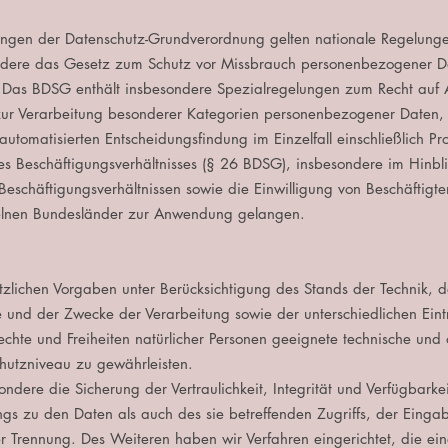
ungen der Datenschutz-Grundverordnung gelten nationale Regelung
ndere das Gesetz zum Schutz vor Missbrauch personenbezogener D
Das BDSG enthält insbesondere Spezialregelungen zum Recht auf A
ur Verarbeitung besonderer Kategorien personenbezogener Daten, 
tomatisierten Entscheidungsfindung im Einzelfall einschließlich Pro
es Beschäftigungsverhältnisses (§ 26 BDSG), insbesondere im Hinbl
schäftigungsverhältnissen sowie die Einwilligung von Beschäftigte
elnen Bundesländer zur Anwendung gelangen.
zlichen Vorgaben unter Berücksichtigung des Stands der Technik, 
und der Zwecke der Verarbeitung sowie der unterschiedlichen Eintr
hte und Freiheiten natürlicher Personen geeignete technische un
hutzniveau zu gewährleisten.
re die Sicherung der Vertraulichkeit, Integrität und Verfügbarkei
gs zu den Daten als auch des sie betreffenden Zugriffs, der Einga
rer Trennung. Des Weiteren haben wir Verfahren eingerichtet, die 